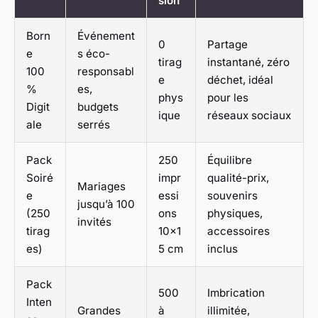
sion
Born
Événement
0
Partage
e
s éco-
tirag
instantané, zéro
100
responsabl
e
déchet, idéal
%
es,
phys
pour les
Digit
budgets
ique
réseaux sociaux
ale
serrés
Pack
250
Équilibre
Soiré
impr
qualité-prix,
Mariages
e
essi
souvenirs
jusqu’à 100
(250
ons
physiques,
invités
tirag
10×1
accessoires
es)
5 cm
inclus
Pack
500
Imbrication
Inten
Grandes
à
illimitée,