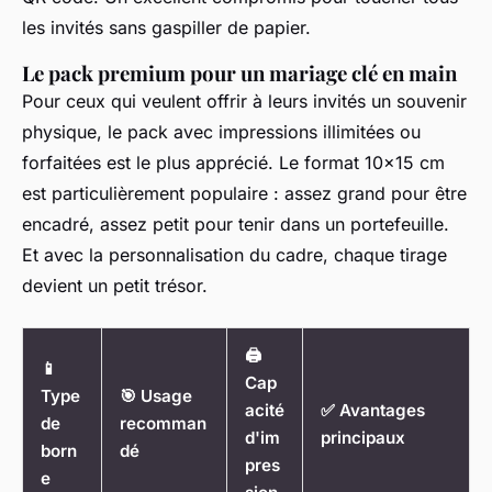
les invités sans gaspiller de papier.
Le pack premium pour un mariage clé en main
Pour ceux qui veulent offrir à leurs invités un souvenir
physique, le pack avec impressions illimitées ou
forfaitées est le plus apprécié. Le format 10×15 cm
est particulièrement populaire : assez grand pour être
encadré, assez petit pour tenir dans un portefeuille.
Et avec la personnalisation du cadre, chaque tirage
devient un petit trésor.
🖨️
📱
Cap
Type
🎯
Usage
acité
✅
Avantages
de
recomman
d'im
principaux
born
dé
pres
e