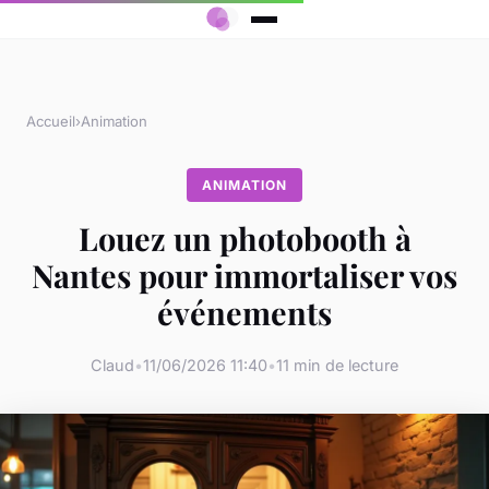
Accueil
›
Animation
ANIMATION
Louez un photobooth à
Nantes pour immortaliser vos
événements
Claud
•
11/06/2026 11:40
•
11 min de lecture